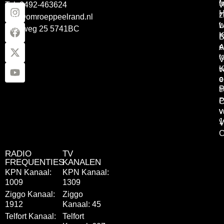
Tel: 0492-463624
W
z
info@omroeppeelrand.nl
w
L
Otterweg 25 5741BC
K
B
e
A
t
V
K
v
o
e
P
t
P
C
v
v
1
V
C
RADIO
TV
FREQUENTIES
KANALEN
KPN Kanaal:
KPN Kanaal:
1009
1309
Ziggo Kanaal:
Ziggo
1912
Kanaal: 45
Telfort Kanaal:
Telfort