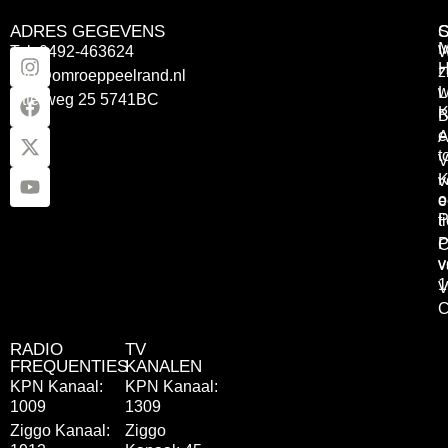
ADRES GEGEVENS
Tel: 0492-463624
W
z
info@omroeppeelrand.nl
w
L
Otterweg 25 5741BC
K
B
e
A
t
V
K
v
o
e
P
t
P
C
v
v
1
V
C
RADIO
TV
FREQUENTIES
KANALEN
KPN Kanaal:
KPN Kanaal:
1009
1309
Ziggo Kanaal:
Ziggo