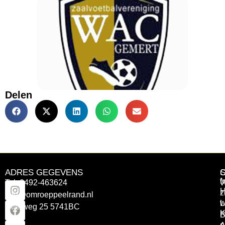
Delen
ADRES GEGEVENS
Tel: 0492-463624
W
z
info@omroeppeelrand.nl
w
L
Otterweg 25 5741BC
K
B
e