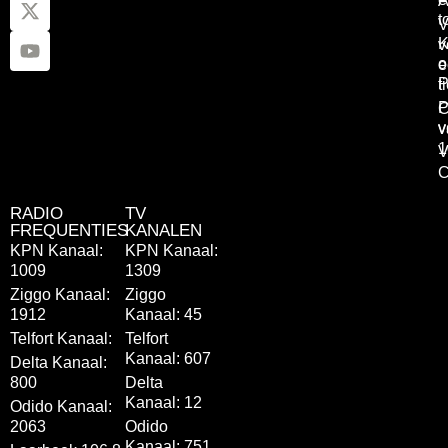
A
t
V
K
v
o
e
P
t
P
C
v
v
1
V
C
RADIO
TV
FREQUENTIES
KANALEN
KPN Kanaal:
KPN Kanaal:
1009
1309
Ziggo Kanaal:
Ziggo
1912
Kanaal: 45
Telfort Kanaal:
Telfort
Kanaal: 607
Delta Kanaal:
800
Delta
Kanaal: 12
Odido Kanaal:
2063
Odido
Kanaal: 751