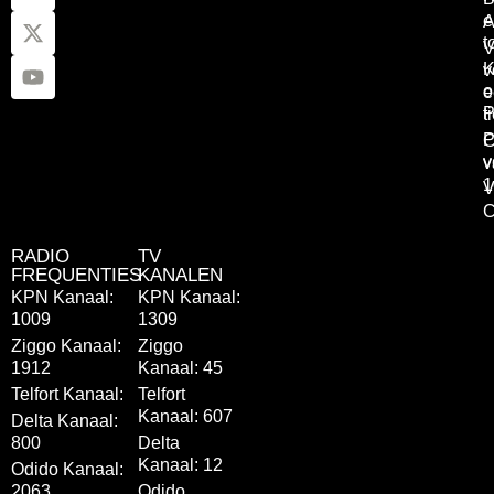
e
A
t
V
K
v
o
e
P
t
P
C
v
v
1
V
C
RADIO
TV
FREQUENTIES
KANALEN
KPN Kanaal:
KPN Kanaal:
1009
1309
Ziggo Kanaal:
Ziggo
1912
Kanaal: 45
Telfort Kanaal:
Telfort
Kanaal: 607
Delta Kanaal:
800
Delta
Kanaal: 12
Odido Kanaal:
2063
Odido