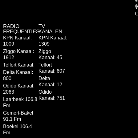
v
1
V
C
RADIO
TV
FREQUENTIES
KANALEN
KPN Kanaal:
KPN Kanaal:
1009
1309
Ziggo Kanaal:
Ziggo
1912
Kanaal: 45
Telfort Kanaal:
Telfort
Kanaal: 607
Delta Kanaal:
800
Delta
Kanaal: 12
Odido Kanaal:
2063
Odido
Kanaal: 751
Laarbeek 106.8
Fm
Gemert-Bakel
91.1 Fm
Boekel 106.4
Fm