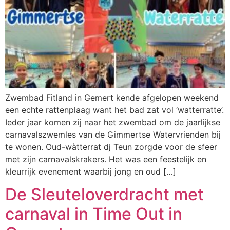
Zwembad Fitland in Gemert kende afgelopen weekend
een echte rattenplaag want het bad zat vol ‘watterratte’.
Ieder jaar komen zij naar het zwembad om de jaarlijkse
carnavalszwemles van de Gimmertse Watervrienden bij
te wonen. Oud-wàtterrat dj Teun zorgde voor de sfeer
met zijn carnavalskrakers. Het was een feestelijk en
kleurrijk evenement waarbij jong en oud […]
De Sleuteloverdracht met
carnaval in Time Out in