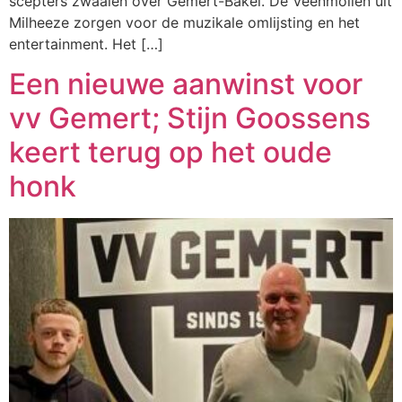
scepters zwaaien over Gemert-Bakel. De Veenmollen uit
Milheeze zorgen voor de muzikale omlijsting en het
entertainment. Het […]
Een nieuwe aanwinst voor
vv Gemert; Stijn Goossens
keert terug op het oude
honk