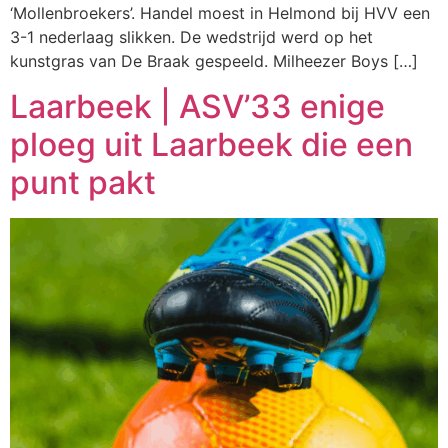
‘Mollenbroekers’. Handel moest in Helmond bij HVV een
3-1 nederlaag slikken. De wedstrijd werd op het
kunstgras van De Braak gespeeld. Milheezer Boys […]
Laarbeek | ASV’33 enige
ploeg uit Laarbeek die een
punt pakt