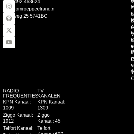
Tel: 0492-463624
W
z
info@omroeppeelrand.nl
w
L
Otterweg 25 5741BC
K
B
e
A
t
V
K
v
o
e
P
t
P
C
v
v
1
V
C
RADIO
TV
FREQUENTIES
KANALEN
KPN Kanaal:
KPN Kanaal:
1009
1309
Ziggo Kanaal:
Ziggo
1912
Kanaal: 45
Telfort Kanaal:
Telfort