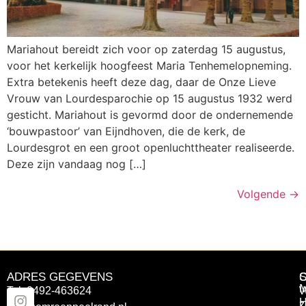
Mariahout bereidt zich voor op zaterdag 15 augustus,
voor het kerkelijk hoogfeest Maria Tenhemelopneming.
Extra betekenis heeft deze dag, daar de Onze Lieve
Vrouw van Lourdesparochie op 15 augustus 1932 werd
gesticht. Mariahout is gevormd door de ondernemende
‘bouwpastoor’ van Eijndhoven, die de kerk, de
Lourdesgrot en een groot openluchttheater realiseerde.
Deze zijn vandaag nog […]
Volgende
→
ADRES GEGEVENS
Tel: 0492-463624
W
z