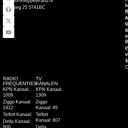
info@omroeppeelrand.nl
w
L
Otterweg 25 5741BC
K
B
e
A
t
V
K
v
o
e
P
t
P
C
v
v
1
V
C
RADIO
TV
FREQUENTIES
KANALEN
KPN Kanaal:
KPN Kanaal:
1009
1309
Ziggo Kanaal:
Ziggo
1912
Kanaal: 45
Telfort Kanaal:
Telfort
Kanaal: 607
Delta Kanaal:
800
Delta