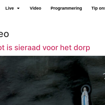
Live
Video
Programmering
Tip on
eo
t is sieraad voor het dorp