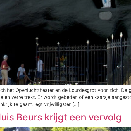
sch het Openluchttheater en de Lourdesgrot voor zich. De 
nde en verre trekt. Er wordt gebeden of een kaarsje aangest
ijk te gaan”, legt vrijwilligster […]
Huis Beurs krijgt een vervolg