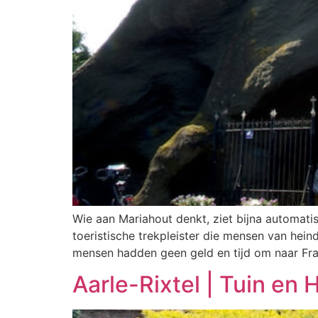
Wie aan Mariahout denkt, ziet bijna automati
toeristische trekpleister die mensen van hei
mensen hadden geen geld en tijd om naar Frankr
Aarle-Rixtel | Tuin en 