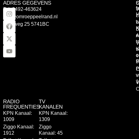
ADRES GEGEVENS
Tel: 0492-463624
W
z
info@omroeppeelrand.nl
w
L
Otterweg 25 5741BC
K
B
e
A
t
V
K
v
o
e
P
t
P
C
v
v
1
V
C
RADIO
TV
FREQUENTIES
KANALEN
KPN Kanaal:
KPN Kanaal:
1009
1309
Ziggo Kanaal:
Ziggo
1912
Kanaal: 45