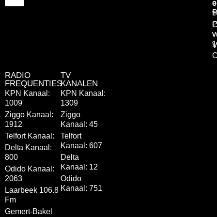
o
e
P
t
P
C
v
v
1
V
C
RADIO
TV
FREQUENTIES
KANALEN
KPN Kanaal:
KPN Kanaal:
1009
1309
Ziggo Kanaal:
Ziggo
1912
Kanaal: 45
Telfort Kanaal:
Telfort
Kanaal: 607
Delta Kanaal:
800
Delta
Kanaal: 12
Odido Kanaal:
2063
Odido
Kanaal: 751
Laarbeek 106.8
Fm
Gemert-Bakel