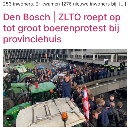
253 inwoners. Er kwamen 1276 nieuwe inwoners bij, […]
Den Bosch | ZLTO roept op
tot groot boerenprotest bij
provinciehuis