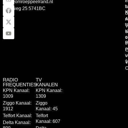
z
info@omroeppeelrand.nl
w
L
Otterweg 25 5741BC
K
B
e
A
t
V
K
v
o
e
P
t
P
C
v
v
1
V
C
RADIO
TV
FREQUENTIES
KANALEN
KPN Kanaal:
KPN Kanaal:
1009
1309
Ziggo Kanaal:
Ziggo
1912
Kanaal: 45
Telfort Kanaal:
Telfort
Kanaal: 607
Delta Kanaal: