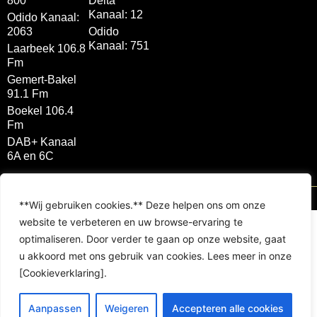
800
Delta
Kanaal: 12
Odido Kanaal:
2063
Odido
Kanaal: 751
Laarbeek 106.8
Fm
Gemert-Bakel
91.1 Fm
Boekel 106.4
Fm
DAB+ Kanaal
6A en 6C
Brink Multimedia 2026 © All rights reserved
**Wij gebruiken cookies.** Deze helpen ons om onze
website te verbeteren en uw browse-ervaring te
optimaliseren. Door verder te gaan op onze website, gaat
u akkoord met ons gebruik van cookies. Lees meer in onze
[Cookieverklaring].
Aanpassen
Weigeren
Accepteren alle cookies