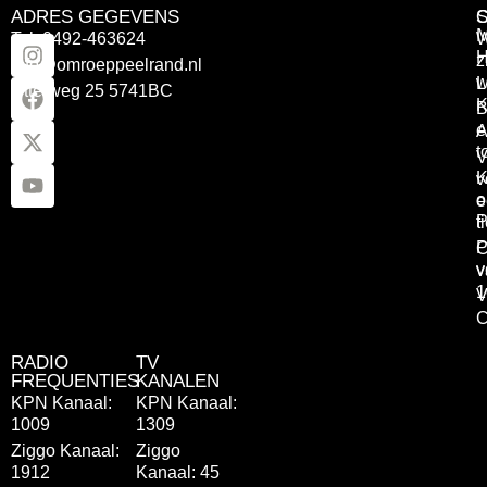
ADRES GEGEVENS
Tel: 0492-463624
W
z
info@omroeppeelrand.nl
w
L
Otterweg 25 5741BC
K
B
e
A
t
V
K
v
o
e
P
t
P
C
v
v
1
V
C
RADIO
TV
FREQUENTIES
KANALEN
KPN Kanaal:
KPN Kanaal:
1009
1309
Ziggo Kanaal:
Ziggo
1912
Kanaal: 45